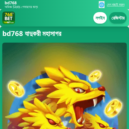
bd768
🌐
দেশ বাছাই করুন
অভিজ্ঞ Slots গেমারদের জন্য
লগইন
রেজিস্টার
bd768 যাদুকরী মহাসাগর