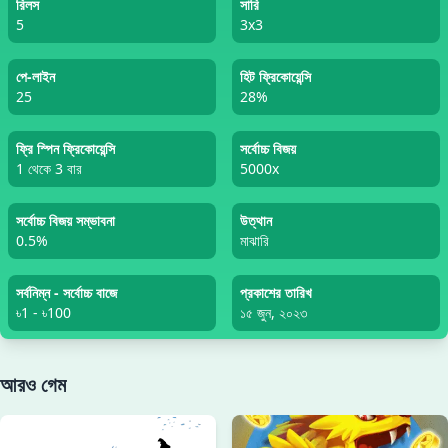
রিলস
সারি
5
3x3
পে-লাইন
হিট ফ্রিকোয়েন্সি
25
28%
ফ্রি স্পিন ফ্রিকোয়েন্সি
সর্বোচ্চ বিজয়
1 থেকে 3 বার
5000x
সর্বোচ্চ বিজয় সম্ভাবনা
উত্থান
0.5%
মাঝারি
সর্বনিম্ন - সর্বোচ্চ বাজে
প্রকাশের তারিখ
৳1 - ৳100
১৫ জুন, ২০২৩
আরও গেম