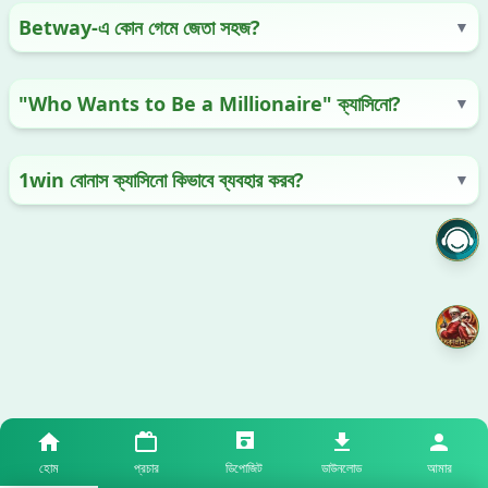
Betway-এ কোন গেমে জেতা সহজ?
▼
"Who Wants to Be a Millionaire" ক্যাসিনো?
▼
1win বোনাস ক্যাসিনো কিভাবে ব্যবহার করব?
▼
হোম
প্রচার
ডিপোজিট
ডাউনলোড
আমার